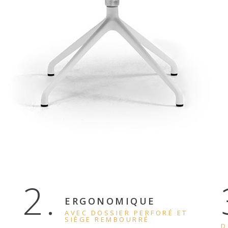
2.
ERGONOMIQUE
AVEC DOSSIER PERFORÉ ET
SIÈGE REMBOURRÉ
D