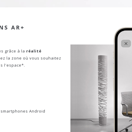
NS AR+
s grâce à la
réalité
rez la zone où vous souhaitez
ns l'espace*.
s smartphones Android