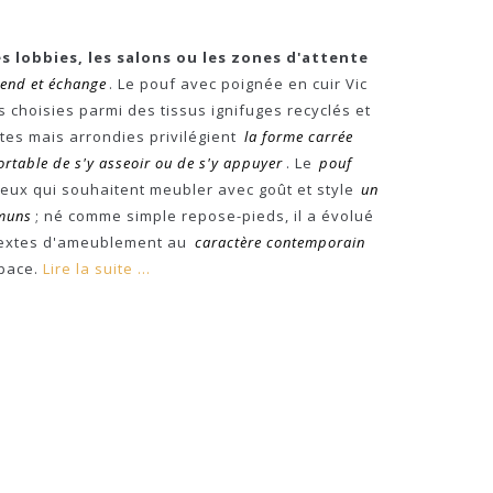
s lobbies, les salons ou les zones d'attente
ttend et échange
. Le pouf avec poignée en cuir Vic
 choisies parmi des tissus ignifuges recyclés et
nettes mais arrondies privilégient
la forme carrée
ortable de s'y asseoir ou de s'y appuyer
. Le
pouf
ceux qui souhaitent meubler avec goût et style
un
mmuns
; né comme simple repose-pieds, il a évolué
textes d'ameublement au
caractère contemporain
pace.
Lire la suite ...