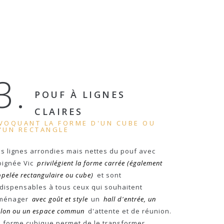
3.
POUF À LIGNES
CLAIRES
VOQUANT LA FORME D'UN CUBE OU
'UN RECTANGLE
es lignes arrondies mais nettes du pouf avec
oignée Vic
privilégient la forme carrée (également
pelée rectangulaire ou cube)
et sont
ndispensables à tous ceux qui souhaitent
ménager
avec goût et style
un
hall d'entrée, un
alon ou un espace commun
d'attente et de réunion.
a forme cubique permet de le transformer