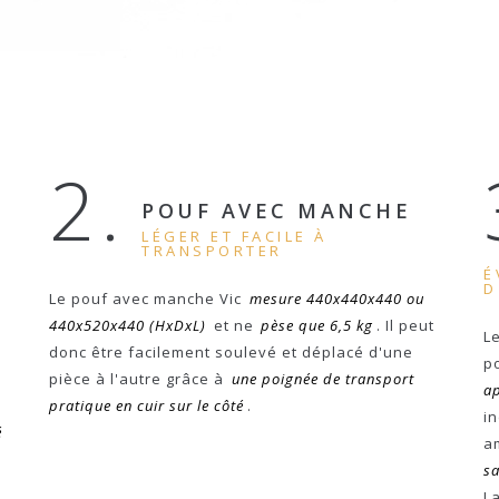
2.
POUF AVEC MANCHE
LÉGER ET FACILE À
TRANSPORTER
É
D
,
Le pouf avec manche Vic
mesure 440x440x440 ou
440x520x440 (HxDxL)
et ne
pèse que 6,5 kg
. Il peut
L
u
donc être facilement soulevé et déplacé d'une
p
pièce à l'autre grâce à
une poignée de transport
ap
pratique en cuir sur le côté
.
i
é
a
s
L